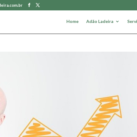
eira.com.br
Home
Adão Ladeira
Serv