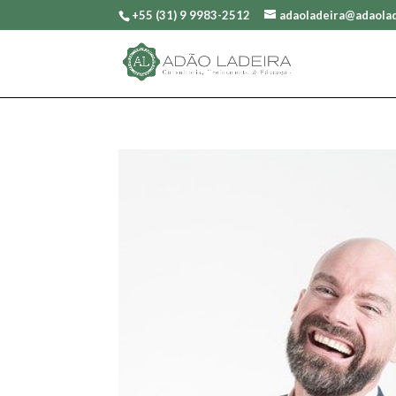
+55 (31) 9 9983-2512
adaoladeira@adaolad