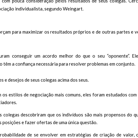
 com pouca consideração pelos resultados de seus colegas. Cer
ciação individualista, segundo Weingart.
çam para maximizar os resultados próprios e de outras partes e v
ram conseguir um acordo melhor do que o seu “oponente”. Ele
 têm a confiança necessária para resolver problemas em conjunto.
s e desejos de seus colegas acima dos seus.
m os estilos de negociação mais comuns, eles foram estudados com
ciadores.
s colegas descobriram que os indivíduos são mais propensos do q
 posições e fazer ofertas de uma única questão.
robabilidade de se envolver em estratégias de criação de valor,