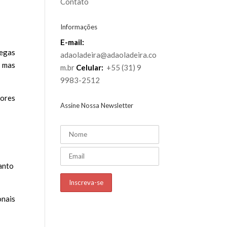
Contato
Informações
E-mail:
legas
adaoladeira@adaoladeira.co
 mas
m.br
Celular:
+55 (31) 9
9983-2512
dores
Assine Nossa Newsletter
tanto
onais