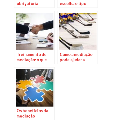
obrigatória
escolha o tipo
melhor adequado
ao seu conflito
Treinamento de
Como a mediação
mediação: o que
pode ajudar a
você pode esperar?
solucionar disputas
esportivas
Os benefícios da
mediação