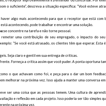
om o suficiente”, descreva a situação específica: “Você esteve atr
e haver algo mais acontecendo para que o receptor que está com 
 está acontecendo, pode trabalhar e encontrar uma solução.
oa:
se concentre na tarefa e não torne pessoal.
a remeter uma contribuição de seu empregado, o impacto do se
emplo: “Se você está atrasado, os clientes têm que esperar. Esta 
s. Seja claro e gentil em sua entrega de críticas.
 frente. Forneça a crítica assim que você puder. A ponta oportuna t
como o que achavam como foi, e peça para o dar um bom feedba
dem melhorar na próxima vez. Isso ajuda a manter uma conversa em
 deve ser uma coisa que as pessoas temem. Uma cultura de aprend
aliação e reflexão em cada projeto. Isso poderia ser tão simples q
ferente na próxima vez.