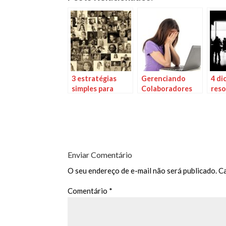
3 estratégias
Gerenciando
4 di
simples para
Colaboradores
reso
resolver os
Difíceis
conf
conflitos nas
de t
organizações
Enviar Comentário
O seu endereço de e-mail não será publicado.
C
Comentário
*