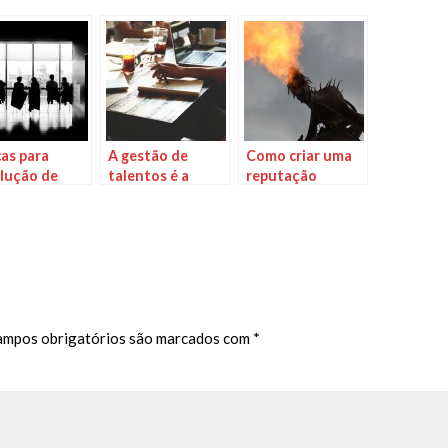
cas para
A gestão de
Como criar uma
lução de
talentos é a
reputação
litos no local
crítica “última
profissional
rabalho
milha”, onde a
transformação
corporativa pode
dar errado
ampos obrigatórios são marcados com
*