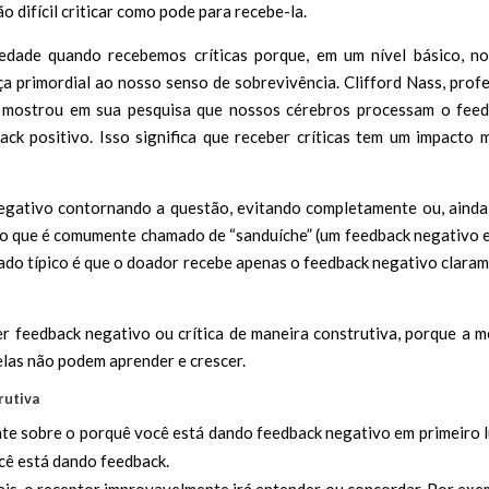
o difícil criticar como pode para recebe-la.
edade quando recebemos críticas porque, em um nível básico, n
a primordial ao nosso senso de sobrevivência. Clifford Nass, prof
, mostrou em sua pesquisa que nossos cérebros processam o fee
k positivo. Isso significa que receber críticas tem um impacto 
egativo contornando a questão, evitando completamente ou, ainda
o o que é comumente chamado de “sanduíche” (um feedback negativo 
ltado típico é que o doador recebe apenas o feedback negativo clara
r feedback negativo ou crítica de maneira construtiva, porque a 
elas não podem aprender e crescer.
rutiva
nte sobre o porquê você está dando feedback negativo em primeiro 
ocê está dando feedback.
ais, o receptor improvavelmente irá entender ou concordar. Por exe