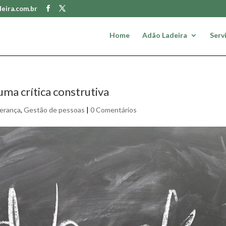
eira.com.br
Home
Adão Ladeira
Serv
uma crítica construtiva
derança
,
Gestão de pessoas
|
0 Comentários