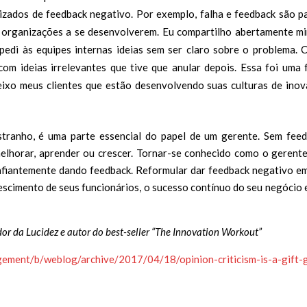
izados de feedback negativo. Por exemplo, falha e feedback são p
s organizações a se desenvolverem. Eu compartilho abertamente m
 pedi às equipes internas ideias sem ser claro sobre o problema.
m ideias irrelevantes que tive que anular depois. Essa foi uma 
eixo meus clientes que estão desenvolvendo suas culturas de ino
tranho, é uma parte essencial do papel de um gerente. Sem fee
elhorar, aprender ou crescer. Tornar-se conhecido como o gerent
onfiantemente dando feedback. Reformular dar feedback negativo e
escimento de seus funcionários, o sucesso contínuo do seu negócio 
r da Lucidez e autor do best-seller “
The Innovation Workout”
ement/b/weblog/archive/2017/04/18/opinion-criticism-is-a-gift-