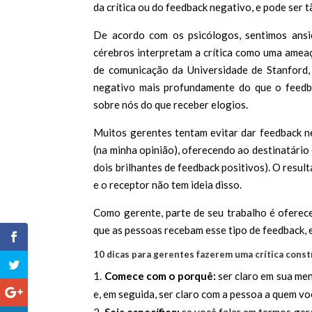
da crítica ou do feedback negativo, e pode ser tã
De acordo com os psicólogos, sentimos ansi
cérebros interpretam a crítica como uma ameaç
de comunicação da Universidade de Stanford
negativo mais profundamente do que o feedbac
sobre nós do que receber elogios.
Muitos gerentes tentam evitar dar feedback n
(na minha opinião), oferecendo ao destinatári
dois brilhantes de feedback positivos). O resu
e o receptor não tem ideia disso.
Como gerente, parte de seu trabalho é oferece
que as pessoas recebam esse tipo de feedback, 
10 dicas para gerentes fazerem uma crítica const
Comece com o porquê:
ser claro em sua me
e, em seguida, ser claro com a pessoa a quem v
Seja específico:
se você falar em termos ger