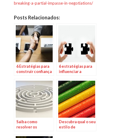
breaking-a-partial-impasse-in-negotiations/
Posts Relacionados:
6 Estratégias para
6 estratégias para
construir confiança
influenciar a
nas negociações
confiança nas
negociações
Saiba como
Descubra qual o seu
resolver os
estilo de
conflitos em sua
Negociação
empresa através da