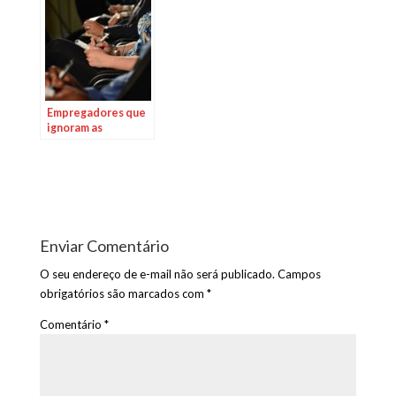
mediação
Empregadores que
ignoram as
oportunidades
oferecidas pelos
aprendizes
arriscam ficar para
trás
Enviar Comentário
O seu endereço de e-mail não será publicado.
Campos
obrigatórios são marcados com
*
Comentário
*