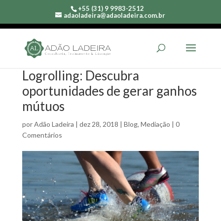
+55 (31) 9 9983-2512
adaoladeira@adaoladeira.com.br
Logrolling: Descubra
oportunidades de gerar ganhos
mútuos
por
Adão Ladeira
|
dez 28, 2018
|
Blog
,
Mediação
|
0
Comentários