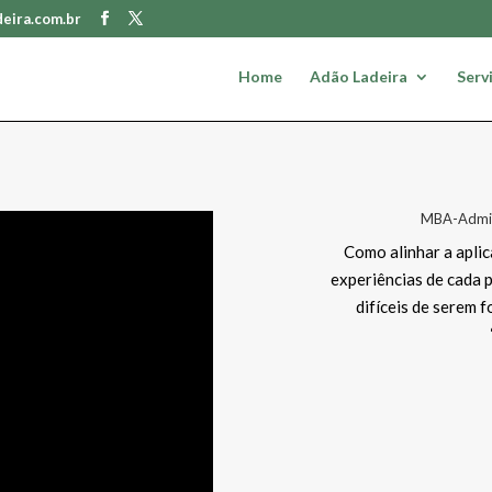
eira.com.br
Home
Adão Ladeira
Serv
MBA-Admini
Como alinhar a aplic
experiências de cada p
difíceis de serem 